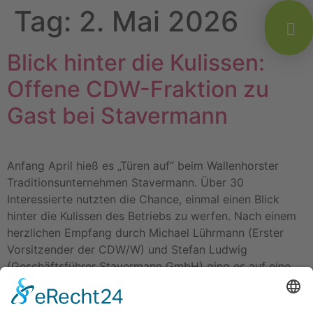
Tag:
2. Mai 2026
Blick hinter die Kulissen:
Offene CDW-Fraktion zu
Gast bei Stavermann
Anfang April hieß es „Türen auf“ beim Wallenhorster
Traditionsunternehmen Stavermann. Über 30
Interessierte nutzten die Chance, einmal einen Blick
hinter die Kulissen des Betriebs zu werfen. Nach einem
herzlichen Empfang durch Michael Lührmann (Erster
Vorsitzender der CDW/W) und Stefan Ludwig
(Geschäftsführer Stavermann GmbH) ging es auf eine
Entdeckungstour durch die Verkaufs-, Reparatur- und
Lagerbereiche sowie […]