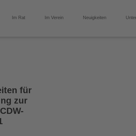
Im Rat
Im Verein
Neuigkeiten
Unte
ten für
ung zur
r CDW-
1