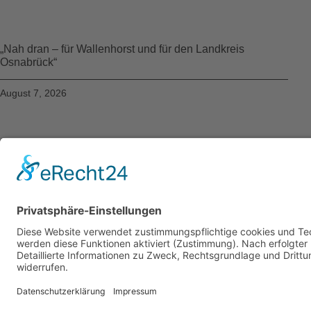
„Nah dran – für Wallenhorst und für den Landkreis
Osnabrück“
August 7, 2026
info@cdw-wallenhorst.de