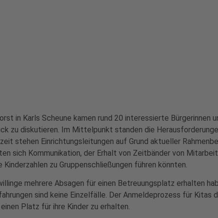
st in Karls Scheune kamen rund 20 interessierte Bürgerinnen u
ck zu diskutieren. Im Mittelpunkt standen die Herausforderunge
it stehen Einrichtungsleitungen auf Grund aktueller Rahmenbed
n sich Kommunikation, der Erhalt von Zeitbänder von Mitarbei
ge Kinderzahlen zu Gruppenschließungen führen könnten.
Zwillinge mehrere Absagen für einen Betreuungsplatz erhalten hab
fahrungen sind keine Einzelfälle. Der Anmeldeprozess für Kitas d
inen Platz für ihre Kinder zu erhalten.