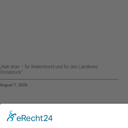
„Nah dran – für Wallenhorst und für den Landkreis
Osnabrück“
August 7, 2026