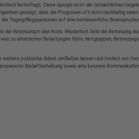
ritisch hinterfragt. Diese spiegle nicht die tatsächlichen Gege
angenheit gezeigt, dass die Prognosen oft nicht nachhaltig seien
en die Tagespflegepersonen auf eine kontinuierliche Beanspruch
t der Betreuung in den Kitas. Wiederholt falle die Betreuung a
n, was zu erheblichen Belastungen führe. Notgruppen, Betreuungs
re weitere politische Arbeit einfließen lassen und fordert von V
ransparente Bedarfserhebung sowie eine bessere Kommunikation z