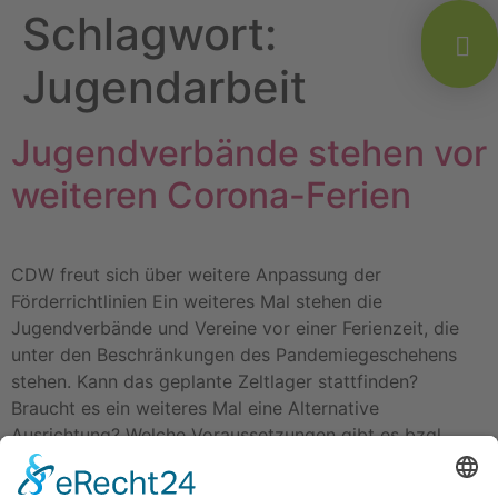
Schlagwort:
Jugendarbeit
Jugendverbände stehen vor
weiteren Corona-Ferien
CDW freut sich über weitere Anpassung der
Förderrichtlinien Ein weiteres Mal stehen die
Jugendverbände und Vereine vor einer Ferienzeit, die
unter den Beschränkungen des Pandemiegeschehens
stehen. Kann das geplante Zeltlager stattfinden?
Braucht es ein weiteres Mal eine Alternative
Ausrichtung? Welche Voraussetzungen gibt es bzgl.
eines Hygienekonzeptes? Fragen über Fragen, die bei
Familien, Kinder und Jugendlichen, […]