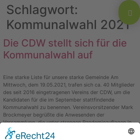
Schlagwort:
Kommunalwahl 2021
Die CDW stellt sich für die
Kommunalwahl auf
Eine starke Liste für unsere starke Gemeinde Am
Mittwoch, dem 19.05.2021, trafen sich ca. 40 Mitglieder
des seit 2016 eingetragenen Vereins der CDW, um die
Kandidaten für die im September stattfindende
Kommunalwahl zu benennen. Vereinsvorsitzender Mark
Brockmeyer begrüßte die Anwesenden der
Versammlung, die unter strengen Pandemieauflagen in
der Gymnastikhalle in Wallenhorst stattfand, und blickte
zurück […]