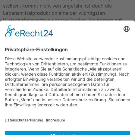
stellten, kommt nicht von ungefähr, ist doch die
Lebensmittelproduktion eine der wichtigsten
Wirtschaftsbranchen unserer Region. Sie basiert auf
einer ausgeprägten, diversifizierten Landwirtschaft.
Weitere […]
Impressum
Datenschutzerklärung
Startseite
Ziele
Im Rat
Im Verein
Neuigkeiten
Unterstützung
Kontakt