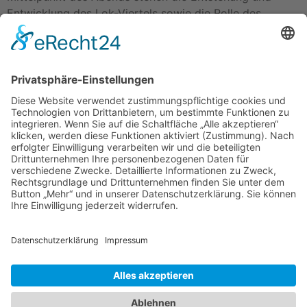
Entwicklung des Lok-Viertels sowie die Rolle des
Coppenrath Innovation Centre als Impulsgeber für
kreative Stadtgestaltung. […]
Impressum
Datenschutzerklärung
Startseite
Ziele
Im Rat
Im Verein
Neuigkeiten
Unterstützung
Kontakt
info@cdw-wallenhorst.de