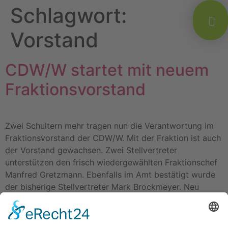
Schlagwort:
Vorstand
CDW/W startet mit neuem
Fraktionsvorstand
Zwei Schultern mehr tragen nun die Verantwortung im
Fraktionsvorstand der CDW/W. Mit der Fraktion ist auch
der Vorstand gewachsen. Zwei Stellvertreter
unterstützen den frisch wiedergewählten Fraktionschef
Manfred Gretzmann. Ebenfalls im Amt bestätigt wurde
der bisherige Stellvertreter Mark Brockmeyer. Neu
hinzugekommen ins Vorstandsteam ist Dirk Hagen.