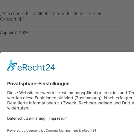
„Nah dran – für Wallenhorst und für den Landkreis
Osnabrück“
August 7, 2026
info@cdw-wallenhorst.de