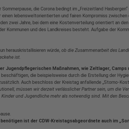
r Sommerpause, die Corona bedingt im „Freizeitland Hasbergen“ 
r einen lebensweltorientierten und fairen Kompromiss zwischen
n zwei Jahre, bei dem eine Kostenverteilung orientiert an den 
n der Kommunen und des Landkreises besteht. Aufgabe der Kommiss
n herauskristallisieren würde,
ob die Zusammenarbeit des Land
eckehe ist.
er Jugendpflegerischen Maßnahmen, wie Zeltlager, Camps u
beschäftigen, die beispielsweise durch die Erstellung der Hygi
 zusätzlich. Auch beschloss der Kreistag anfallende „Storno-Kos
utionell, müssen wir derzeit verlässlicher Partner sein, um die V
, Kinder und Jugendliche mehr als notwendig sind. Mit den Besch
pause.
 benötigen ist der CDW-Kreistagsabgeordnete auch im „Som