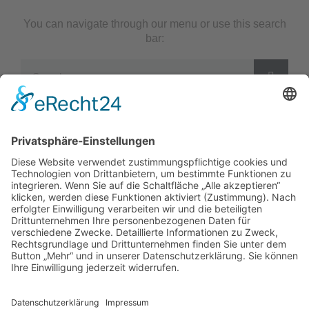
You can navigate through our menu or use this search
bar:
Impressum
Datenschutzerklärung
Startseite
Ziele
Im Rat
Im Verein
Neuigkeiten
Unterstützung
Kontakt