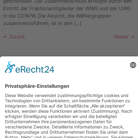
geschlossen. Der Zusammenschluss erfolgte durch den
Eintritt der Fraktionsmitglieder der WWG und der UWG
in die CDW/W. Die Absicht, die Wählergruppen
zusammenzuführen, ist in den […]
←
Zurück
Weiter
→
Impressum
Datenschutzerklärung
Startseite
Ziele
Im Rat
Im Verein
Neuigkeiten
Unterstützung
Kontakt