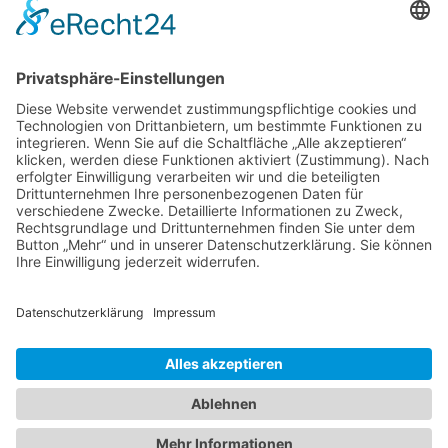
detaillierten Stellungnahme der Gemeindeverwaltung
Wallenhorst an, um dem Lückenschluss der A33 […]
Impressum
Datenschutzerklärung
Startseite
Ziele
Im Rat
Im Verein
Neuigkeiten
Unterstützung
Kontakt
info@cdw-wallenhorst.de
© All Rights Reserved 2025