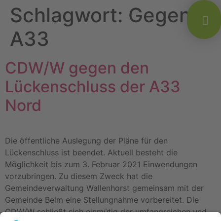
Schlagwort:
Gegen
A33
CDW/W gegen den
Lückenschluss der A33
Nord
Die öffentliche Auslegung der Pläne für den
Lückenschluss ist beendet. Aktuell besteht die
Möglichkeit bis zum 3. Februar 2021 Einwendungen
vorzubringen. Zu diesem Zweck hat die
Gemeindeverwaltung Wallenhorst gemeinsam mit der
Gemeinde Belm eine Stellungnahme vorbereitet. Die
CDW/W schließt sich einmütig der umfangreichen und