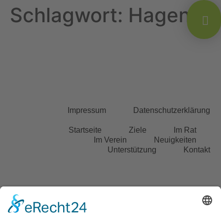
Schlagwort:
Hagen
Impressum
Datenschutzerklärung
Startseite
Ziele
Im Rat
Im Verein
Neuigkeiten
Unterstützung
Kontakt
info@cdw-wallenhorst.de
© All Rights Reserved 2025