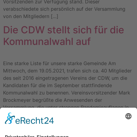
Vorsitzenden zur Verfügung stand. Dieser
verabschiedete sich persönlich auf der Versammlung
von den Mitgliedern […]
Die CDW stellt sich für die
Kommunalwahl auf
Eine starke Liste für unsere starke Gemeinde Am
Mittwoch, dem 19.05.2021, trafen sich ca. 40 Mitglieder
des seit 2016 eingetragenen Vereins der CDW, um die
Kandidaten für die im September stattfindende
Kommunalwahl zu benennen. Vereinsvorsitzender Mark
Brockmeyer begrüßte die Anwesenden der
Versammlung, die unter strengen Pandemieauflagen in
der Gymnastikhalle in Wallenhorst stattfand, und blickte
zurück […]