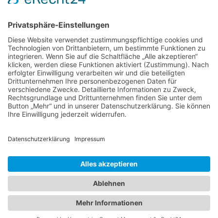
Weiter
→
Impressum
Datenschutzerklärung
Startseite
Ziele
Im Rat
Im Verein
Neuigkeiten
Unterstützung
Kontakt
info@cdw-wallenhorst.de
© All Rights Reserved 2025