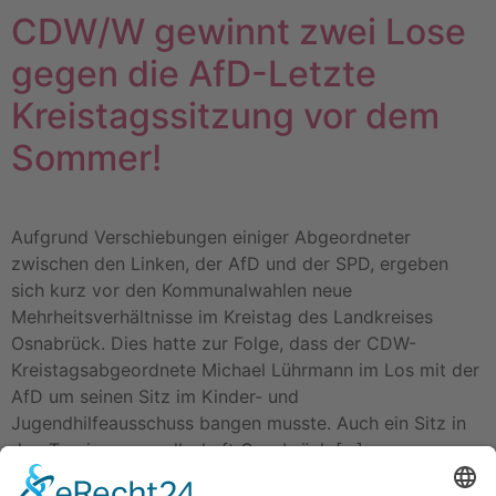
CDW/W gewinnt zwei Lose
gegen die AfD-Letzte
Kreistagssitzung vor dem
Sommer!
Aufgrund Verschiebungen einiger Abgeordneter
zwischen den Linken, der AfD und der SPD, ergeben
sich kurz vor den Kommunalwahlen neue
Mehrheitsverhältnisse im Kreistag des Landkreises
Osnabrück. Dies hatte zur Folge, dass der CDW-
Kreistagsabgeordnete Michael Lührmann im Los mit der
AfD um seinen Sitz im Kinder- und
Jugendhilfeausschuss bangen musste. Auch ein Sitz in
der „Tourismusgesellschaft Osnabrück […]