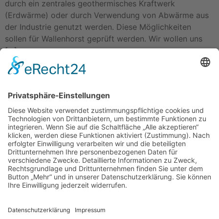
durch ein zentrales geothermisches Kraftwerk
(Erdwärme) oder durch Verwendung von Abwärme aus
der Industrie genutzt werden. Diese Möglichkeiten
sollen für Wallenhorst geprüft werden. Wir wollen uns
[…]
Weiter
→
Impressum
Datenschutzerklärung
Startseite
Ziele
Im Rat
Im Verein
Neuigkeiten
Unterstützung
Kontakt