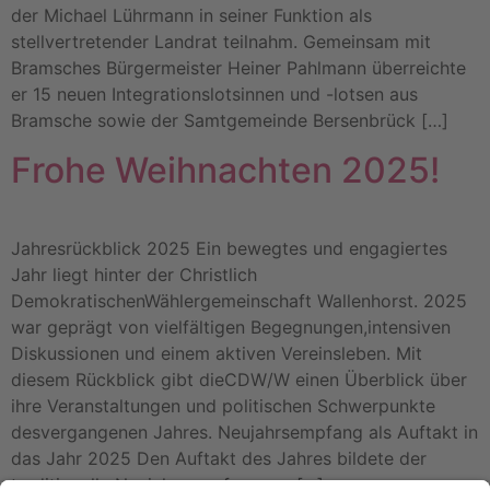
der Michael Lührmann in seiner Funktion als
stellvertretender Landrat teilnahm. Gemeinsam mit
Bramsches Bürgermeister Heiner Pahlmann überreichte
er 15 neuen Integrationslotsinnen und -lotsen aus
Bramsche sowie der Samtgemeinde Bersenbrück […]
Frohe Weihnachten 2025!
Jahresrückblick 2025 Ein bewegtes und engagiertes
Jahr liegt hinter der Christlich
DemokratischenWählergemeinschaft Wallenhorst. 2025
war geprägt von vielfältigen Begegnungen,intensiven
Diskussionen und einem aktiven Vereinsleben. Mit
diesem Rückblick gibt dieCDW/W einen Überblick über
ihre Veranstaltungen und politischen Schwerpunkte
desvergangenen Jahres. Neujahrsempfang als Auftakt in
das Jahr 2025 Den Auftakt des Jahres bildete der
traditionelle Neujahrsempfang am […]