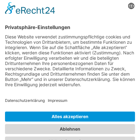
←
Zurück
Weiter
→
Impressum
Datenschutzerklärung
Startseite
Ziele
Im Rat
Im Verein
Neuigkeiten
Unterstützung
Kontakt
info@cdw-wallenhorst.de
© All Rights Reserved 2025